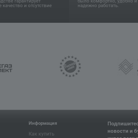
дстве гарантирует
было комфортно, удобно и
 качество и отсутствие
надежно работать.
Информация
Подпишитес
новости и б
Как купить